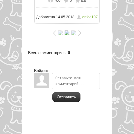
700
0
0.0
В реальном размере
728x1024
/ 164.4Kb
Добавлено
14.05.2018
enfed107
Всего комментариев
:
0
Войдите:
Отправить