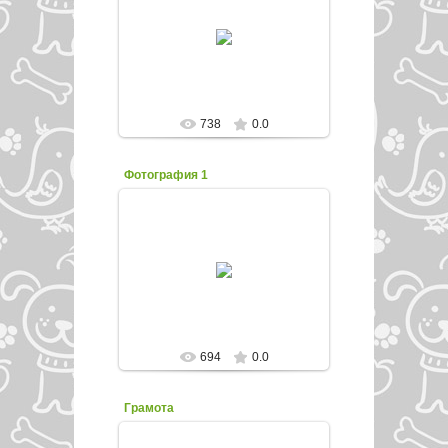
27.11.2016
enfed107
738
0.0
Фотография 1
27.11.2016
enfed107
694
0.0
Грамота