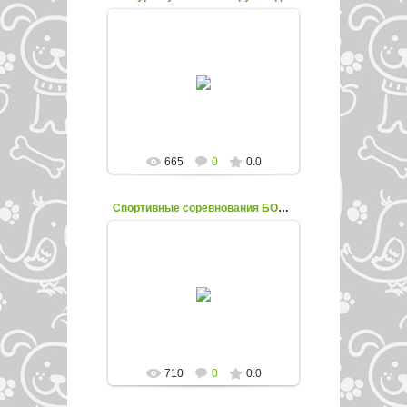
14.05.2018
enfed107
665
0
0.0
Спортивные соревнования БОЛЬШИЕ ГОНКИ
14.05.2018
enfed107
710
0
0.0