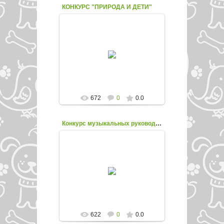
КОНКУРС "ПРИРОДА И ДЕТИ"
14.05.2018
enfed107
672
0
0.0
Конкурс музыкальных руководителей
14.05.2018
enfed107
622
0
0.0