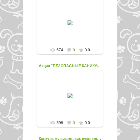
14.05.2018
enfed107
674
0
0.0
Акция "БЕЗОПАСНЫЕ КАНИКУЛЫ"
14.05.2018
enfed107
699
0
0.0
Конкурс музыкальных руководителей