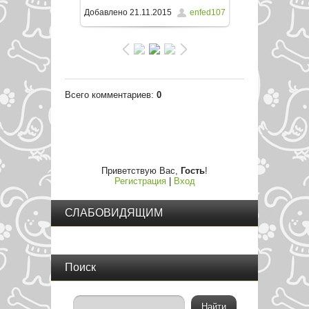
/ 104.8Kb
Добавлено
21.11.2015
enfed107
Всего комментариев
:
0
Приветствую Вас
,
Гость
!
Регистрация
|
Вход
СЛАБОВИДЯЩИМ
Поиск