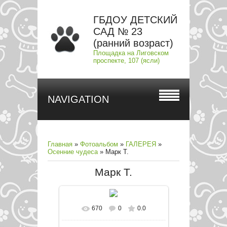
ГБДОУ ДЕТСКИЙ
САД № 23
(ранний возраст)
Площадка на Лиговском
проспекте, 107 (ясли)
NAVIGATION
Главная
»
Фотоальбом
»
ГАЛЕРЕЯ
»
Осенние чудеса
» Марк Т.
Марк Т.
670
0
0.0
В реальном размере
807x564