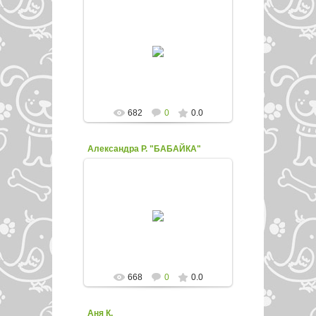
21.11.2015
enfed107
682
0
0.0
Александра Р. "БАБАЙКА"
21.11.2015
enfed107
668
0
0.0
Аня К.