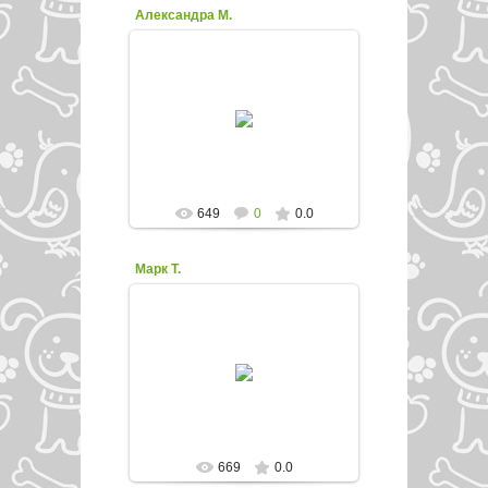
Александра М.
21.11.2015
enfed107
649
0
0.0
Марк Т.
21.11.2015
enfed107
669
0.0