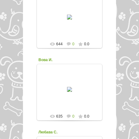
21.11.2015
enfed107
644
0
0.0
Вова И.
21.11.2015
enfed107
635
0
0.0
Любава С.