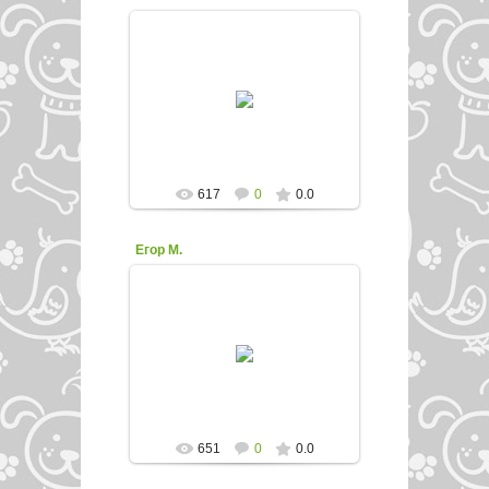
21.11.2015
enfed107
617
0
0.0
Егор М.
21.11.2015
enfed107
651
0
0.0