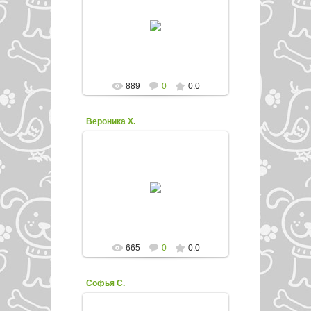
21.11.2015
enfed107
889
0
0.0
Вероника Х.
21.11.2015
enfed107
665
0
0.0
Софья С.