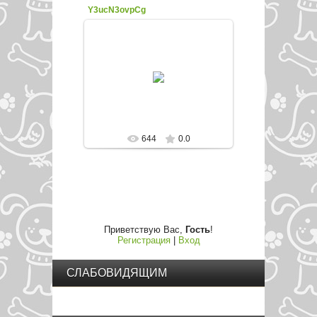
Y3ucN3ovpCg
22.02.2016
enfed107
644
0.0
Приветствую Вас
,
Гость
!
Регистрация
|
Вход
СЛАБОВИДЯЩИМ