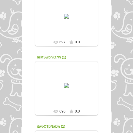
22.02.2016
enfed107
697
0.0
brMSwbnIO7w (1)
22.02.2016
enfed107
696
0.0
jtwpCTbNabw (1)