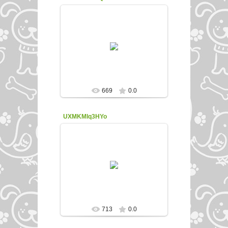
22.02.2016
enfed107
669
0.0
UXMKMlq3HYo
22.02.2016
enfed107
713
0.0