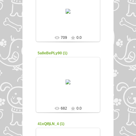
22.02.2016
enfed107
709
0.0
5a8eBePLy90 (1)
22.02.2016
enfed107
682
0.0
41xQIfjLN_4 (1)