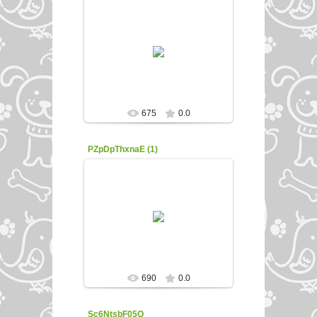
22.02.2016
enfed107
675
0.0
PZpDpThxnaE (1)
22.02.2016
enfed107
690
0.0
Sc6NtsbF05Q