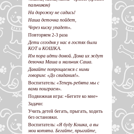
пальчиком)
На дорожку не садись!
Наша деточка пойдет,
Через киску упадет».
Повторяем 2-3 раза
Дети сегодня у нас в гостях были
КОТ и КОШКА.
Им пора идти домой. Дома их ждут
девочка Маша и мальчик Саша.
Давайте попрощаемся с ними
говорим: «До свидания!».
Воспитатель:
«Теперь ребята мы с
вами поиграем».
Подвижная игра: «Бегите ко мне»
Задачи:
Учить детей бегать, прыгать, ходить
без остановки.
Воспитатель:
«Я буду Кошка, а вы
мои котята. Бегайте, прыгайте,