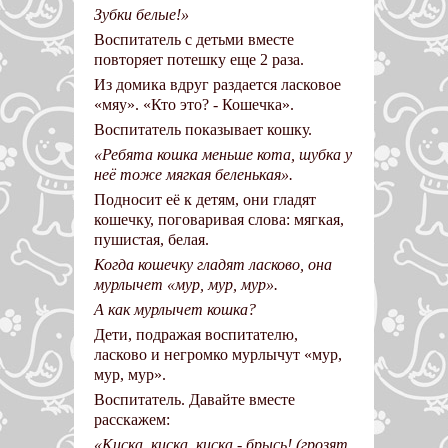
Зубки белые!»
Воспитатель с детьми вместе
повторяет потешку еще 2 раза.
Из домика вдруг раздается ласковое
«мяу». «Кто это? - Кошечка».
Воспитатель показывает кошку.
«Ребята кошка меньше кота, шубка у
неё тоже мягкая беленькая».
Подносит её к детям, они гладят
кошечку, поговаривая слова: мягкая,
пушистая, белая.
Когда кошечку гладят ласково, она
мурлычет «мур, мур, мур».
А как мурлычет кошка?
Дети, подражая воспитателю,
ласково и негромко мурлычут «мур,
мур, мур».
Воспитатель. Давайте вместе
расскажем:
«Киска, киска, киска - брысь! (грозят