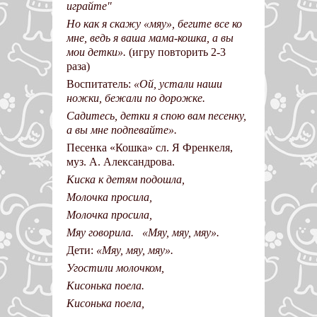
играйте"
Но как я скажу «мяу», бегите все ко
мне, ведь я ваша мама-кошка, а вы
мои детки».
(игру повторить 2-3
раза)
Воспитатель:
«Ой, устали наши
ножки, бежали по дорожке.
Садитесь, детки я спою вам песенку,
а вы мне подпевайте».
Песенка «Кошка» сл. Я Френкеля,
муз. А. Александрова.
Киска к детям подошла,
Молочка просила,
Молочка просила,
Мяу говорила. «Мяу, мяу, мяу».
Дети:
«Мяу, мяу, мяу».
Угостили молочком,
Кисонька поела.
Кисонька поела,