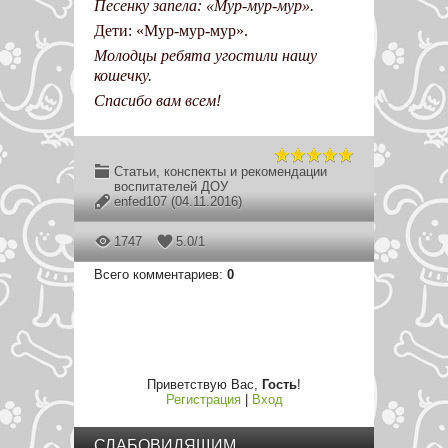
Песенку запела: «Мур-мур-мур».
Дети: «Мур-мур-мур».
Молодцы ребята угостили нашу
кошечку.
Спасибо вам всем!
Статьи, конспекты и рекомендации
воспитателей ДОУ
enfed107
(04.11.2016)
1747
5.0
/
1
Всего комментариев
:
0
Приветствую Вас
,
Гость
!
Регистрация
|
Вход
СЛАБОВИДЯЩИМ