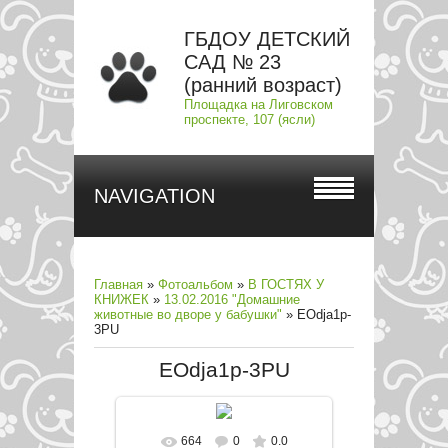
ГБДОУ ДЕТСКИЙ
САД № 23
(ранний возраст)
Площадка на Лиговском
проспекте, 107 (ясли)
NAVIGATION
Главная
»
Фотоальбом
»
В ГОСТЯХ У
КНИЖЕК
»
13.02.2016 "Домашние
животные во дворе у бабушки"
» EOdja1p-
3PU
EOdja1p-3PU
664
0
0.0
В реальном размере
604x403