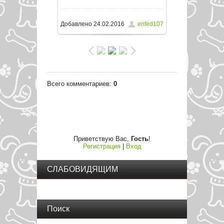
/ 102.1Kb
Добавлено
24.02.2016
enfed107
Всего комментариев
:
0
Приветствую Вас
,
Гость
!
Регистрация
|
Вход
СЛАБОВИДЯЩИМ
Поиск